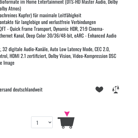
udioformate im Home Entertainment (DTS-HD Master Audio, Dolby
Dolby Atmos)
ochreines Kupfer) für maximale Leitfähigkeit
ontakte für langlebige und verlustfreie Verbindungen
 QFT - Quick Frame Transport, Dynamic HDR, 21:9 Cinema-
thernet Kanal, Deep Color 30/36/48-bit, eARC - Enhanced Audio
 32 digitale Audio-Kanäle, Auto Low Latency Mode, CEC 2.0,
ol, HDMI 2.1 zertifiziert, Dolby Vision, Video-Kompression DSC
ge Image
ersand deutschlandweit