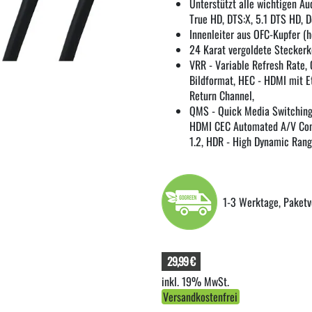
Unterstützt alle wichtigen A
True HD, DTS:X, 5.1 DTS HD, 
Innenleiter aus OFC-Kupfer (h
24 Karat vergoldete Steckerk
VRR - Variable Refresh Rate,
Bildformat, HEC - HDMI mit E
Return Channel,
QMS - Quick Media Switching,
HDMI CEC Automated A/V Contr
1.2, HDR - High Dynamic Ran
1-3 Werktage, Paketv
29,99 €
inkl. 19% MwSt.
Versandkostenfrei