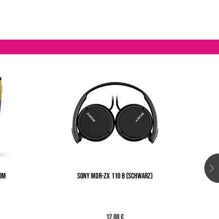
,0M
SONY MDR-ZX 110 B (SCHWARZ)
OE
12,88 €