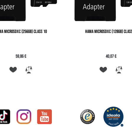
MA MICROSDXC (256GB) CLASS 10
HAMA MICROSDXC (128GB) CLASS
59,86 €
40,07 €