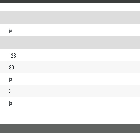
ja
128
80
ja
3
ja