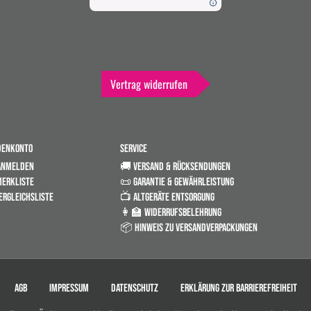
Vertrag widerrufen
DENKONTO
SERVICE
ANMELDEN
🚚 VERSAND & RÜCKSENDUNGEN
ERKLISTE
📜 GARANTIE & GEWÄHRLEISTUNG
ERGLEICHSLISTE
📺 ALTGERÄTE ENTSORGUNG
👩‍🏫 WIDERRUFSBELEHRUNG
📦 HINWEIS ZU VERSANDVERPACKUNGEN
AGB
IMPRESSUM
DATENSCHUTZ
ERKLÄRUNG ZUR BARRIEREFREIHEIT