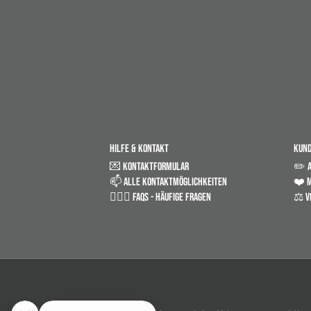
HILFE & KONTAKT
KUN
💌 KONTAKTFORMULAR
✏️ 
📫 ALLE KONTAKTMÖGLICHKEITEN
❤️ M
🤷🏼‍♂️ FAQS - HÄUFIGE FRAGEN
⚖️ V