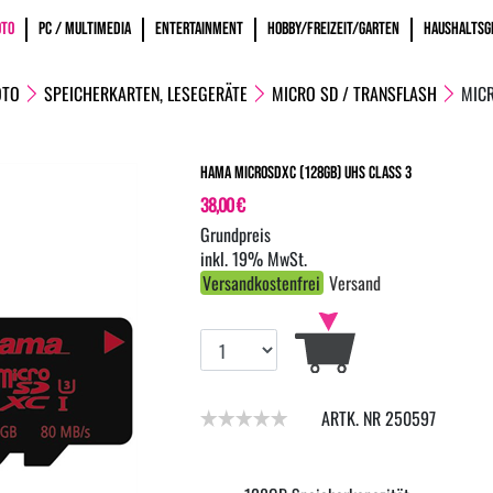
OTO
PC / MULTIMEDIA
ENTERTAINMENT
HOBBY/FREIZEIT/GARTEN
HAUSHALTSG
OTO
SPEICHERKARTEN, LESEGERÄTE
MICRO SD / TRANSFLASH
MICR
Hama microSDXC (128GB) UHS Class 3
38,00 €
inkl. 19% MwSt.
Versandkostenfrei
Versand
ARTK. NR 250597