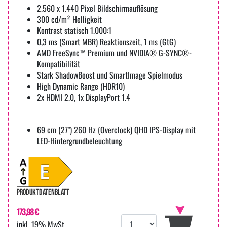
2.560 x 1.440 Pixel Bildschirmauflösung
300 cd/m² Helligkeit
Kontrast statisch 1.000:1
0,3 ms (Smart MBR) Reaktionszeit, 1 ms (GtG)
AMD FreeSync™ Premium und NVIDIA® G-SYNC®-
Kompatibilität
Stark ShadowBoost und SmartImage Spielmodus
High Dynamic Range (HDR10)
2x HDMI 2.0, 1x DisplayPort 1.4
69 cm (27") 260 Hz (Overclock) QHD IPS-Display mit
LED-Hintergrundbeleuchtung
PRODUKTDATENBLATT
173,98 €
inkl. 19% MwSt.