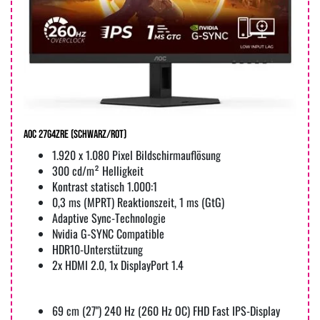
AOC 27G4ZRE (schwarz/rot)
1.920 x 1.080 Pixel Bildschirmauflösung
300 cd/m² Helligkeit
Kontrast statisch 1.000:1
0,3 ms (MPRT) Reaktionszeit, 1 ms (GtG)
Adaptive Sync-Technologie
Nvidia G-SYNC Compatible
HDR10-Unterstützung
2x HDMI 2.0, 1x DisplayPort 1.4
69 cm (27") 240 Hz (260 Hz OC) FHD Fast IPS-Display