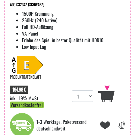
AOC C32G4Z (Schwarz)
1500P Krümmung
260Hz (240 Native)
Full HD-Auflösung
VA-Panel
Erlebe das Spiel in bester QuaIität mit HDR10
Low Input Lag
PRODUKTDATENBLATT
194,98 €
inkl. 19% MwSt.
Versandkostenfrei
1-3 Werktage, Paketversand
deutschlandweit