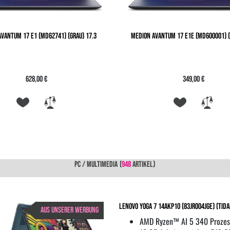
VANTUM 17 E1 (MD62741) (GRAU) 17.3
MEDION AVANTUM 17 E1E (MD600001) (
628,00 €
349,00 €
PC / MULTIMEDIA
(
948
ARTIKEL)
Lenovo Yoga 7 14AKP10 (83JR004JGE) (tida
AUS UNSERER WERBUNG
AMD Ryzen™ AI 5 340 Prozes