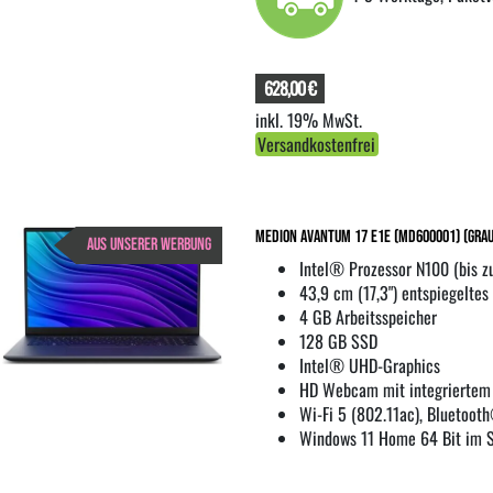
628,00 €
inkl. 19% MwSt.
Versandkostenfrei
Medion Avantum 17 E1e (MD600001) (Grau
AUS UNSERER WERBUNG
Intel® Prozessor N100 (bis 
43,9 cm (17,3") entspiegeltes
4 GB Arbeitsspeicher
128 GB SSD
Intel® UHD-Graphics
HD Webcam mit integriertem
Wi-Fi 5 (802.11ac), Bluetoot
Windows 11 Home 64 Bit im 