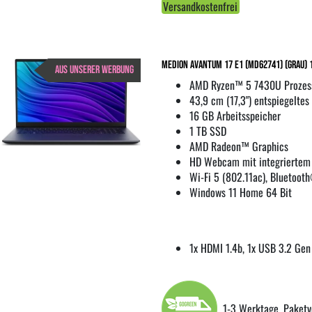
Versandkostenfrei
Medion Avantum 17 E1 (MD62741) (Grau) 
AUS UNSERER WERBUNG
AMD Ryzen™ 5 7430U Prozess
43,9 cm (17,3") entspiegeltes
16 GB Arbeitsspeicher
1 TB SSD
AMD Radeon™ Graphics
HD Webcam mit integriertem
Wi-Fi 5 (802.11ac), Bluetoot
Windows 11 Home 64 Bit
1x HDMI 1.4b, 1x USB 3.2 Gen
1-3 Werktage, Paketv