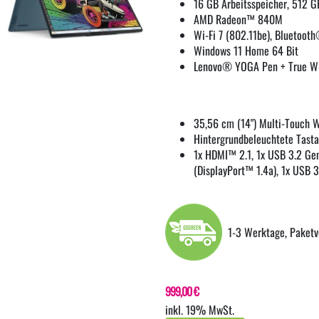
16 GB Arbeitsspeicher, 512 
AMD Radeon™ 840M
Wi-Fi 7 (802.11be), Bluetoot
Windows 11 Home 64 Bit
Lenovo® YOGA Pen + True Wir
35,56 cm (14") Multi-Touch 
Hintergrundbeleuchtete Tast
1x HDMI™ 2.1, 1x USB 3.2 Gen
(DisplayPort™ 1.4a), 1x USB 
1-3 Werktage, Paketv
999,00 €
inkl. 19% MwSt.