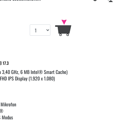
) 17.3
zu 3,40 GHz, 6 MB Intel® Smart Cache)
 FHD IPS Display (1.920 x 1.080)
 Mikrofon
h®
S Modus