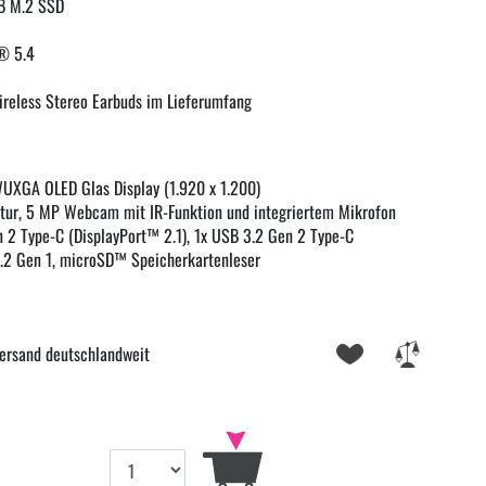
GB M.2 SSD
h® 5.4
eless Stereo Earbuds im Lieferumfang
WUXGA OLED Glas Display (1.920 x 1.200)
atur, 5 MP Webcam mit IR-Funktion und integriertem Mikrofon
 2 Type-C (DisplayPort™ 2.1), 1x USB 3.2 Gen 2 Type-C
3.2 Gen 1, microSD™ Speicherkartenleser
ersand deutschlandweit