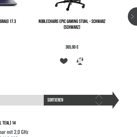
GRAU) 17.3
NOBLECHAIRS EPIC GAMING STUHL - SCHWARZ
LENO
(SCHWARZ)
365,00 €
SORTIEREN
l teal) 14
sor mit 2,0 GHz