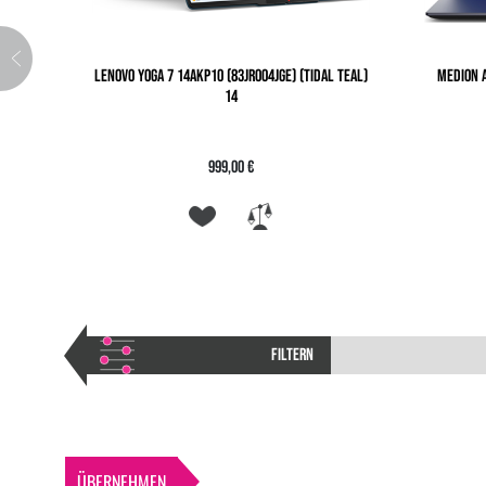
LENOVO YOGA 7 14AKP10 (83JR004JGE) (TIDAL TEAL)
MEDION A
14
999,00 €
FILTERN
ÜBERNEHMEN