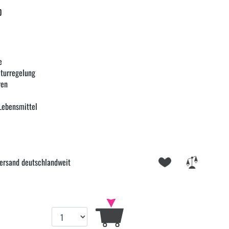
)
e
turregelung
ren
Lebensmittel
ersand deutschlandweit