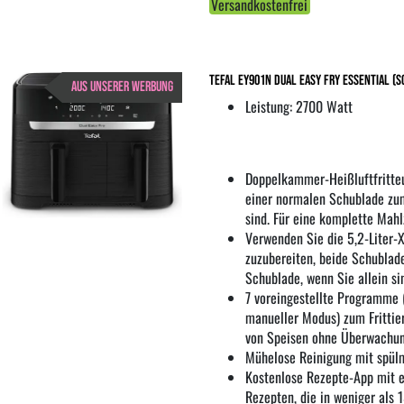
Versandkostenfrei
Tefal EY901N Dual Easy Fry Essential (
AUS UNSERER WERBUNG
Leistung: 2700 Watt
Doppelkammer-Heißluftfritte
einer normalen Schublade zum
sind. Für eine komplette Mah
Verwenden Sie die 5,2-Liter-
zuzubereiten, beide Schublade
Schublade, wenn Sie allein si
7 voreingestellte Programme 
manueller Modus) zum Frittier
von Speisen ohne Überwachung
Mühelose Reinigung mit spül
Kostenlose Rezepte-App mit e
Rezepten, die in weniger als 