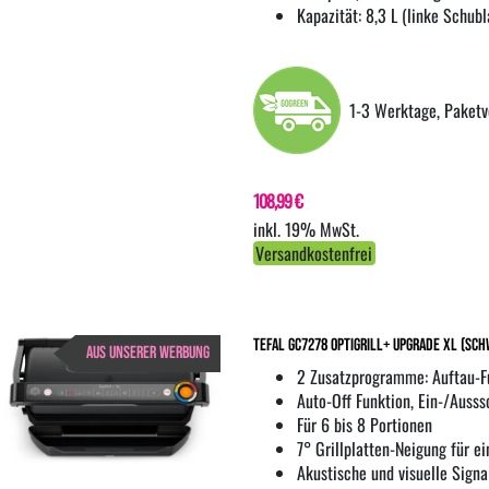
Kapazität: 8,3 L (linke Schubl
1-3 Werktage, Paketv
108,99 €
inkl. 19% MwSt.
Versandkostenfrei
Tefal GC7278 OptiGrill+ Upgrade XL (Sc
AUS UNSERER WERBUNG
2 Zusatzprogramme: Auftau-F
Auto-Off Funktion, Ein-/Ausss
Für 6 bis 8 Portionen
7° Grillplatten-Neigung für e
Akustische und visuelle Signa