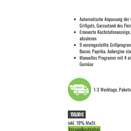
Automatische Anpassung der G
Grillguts, Garzustand des Flei
Erneuerte Kochstufenanzeige,
abzulesen
9 voreingestellte Grillprogra
Bacon, Paprika, Aubergine st
Manuelles Programm mit 4 ein
Gemüse
1-3 Werktage, Paketv
159,00 €
inkl. 19% MwSt.
Versandkostenfrei