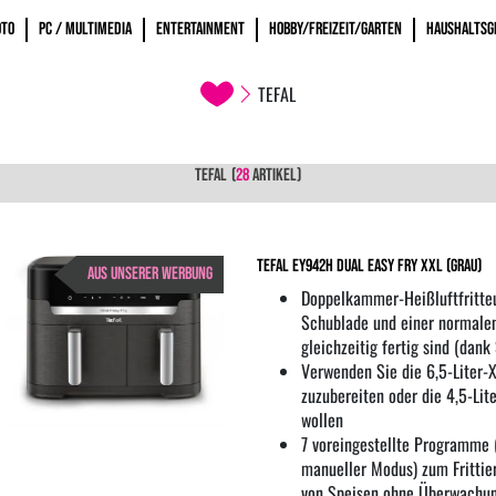
OTO
PC / MULTIMEDIA
ENTERTAINMENT
HOBBY/FREIZEIT/GARTEN
HAUSHALTSG
TEFAL
TEFAL
(
28
ARTIKEL)
Tefal EY942H Dual Easy Fry XXL (Grau)
AUS UNSERER WERBUNG
Doppelkammer-Heißluftfritte
Schublade und einer normalen
gleichzeitig fertig sind (dan
Verwenden Sie die 6,5-Liter-
zuzubereiten oder die 4,5-Lit
wollen
7 voreingestellte Programme 
manueller Modus) zum Frittier
von Speisen ohne Überwachung