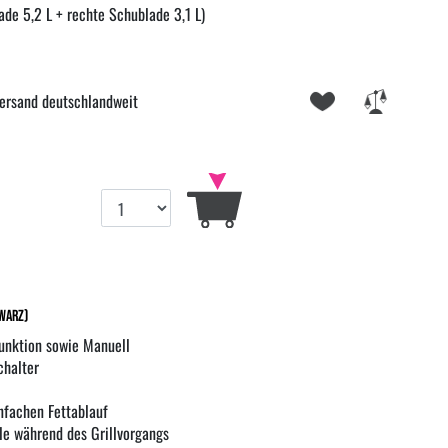
ade 5,2 L + rechte Schublade 3,1 L)
ersand deutschlandweit
hwarz)
unktion sowie Manuell
chalter
infachen Fettablauf
le während des Grillvorgangs