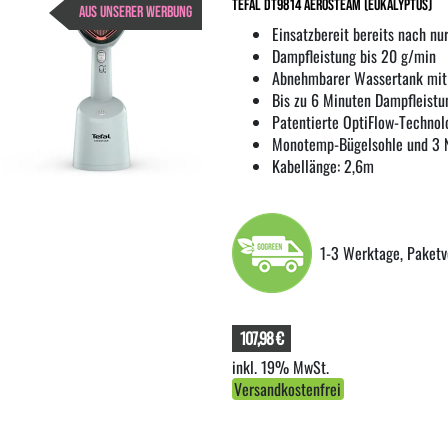
Tefal DT9814 AeroSteam (eukalyptus)
AUS UNSERER WERBUNG
Einsatzbereit bereits nach n
Dampfleistung bis 20 g/min
Abnehmbarer Wassertank mit 
Bis zu 6 Minuten Dampfleistu
Patentierte OptiFlow-Technol
Monotemp-Bügelsohle und 3 
Kabellänge: 2,6m
1-3 Werktage, Paketv
107,98 €
inkl. 19% MwSt.
Versandkostenfrei