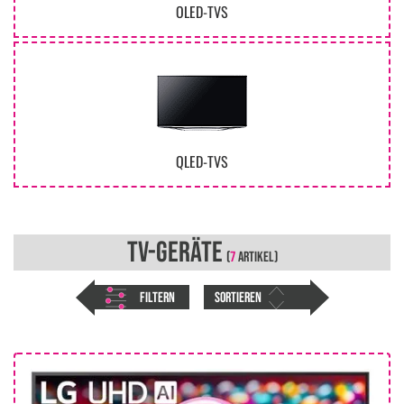
OLED-TVS
QLED-TVS
TV-GERÄTE
(
7
ARTIKEL)
FILTERN
SORTIEREN