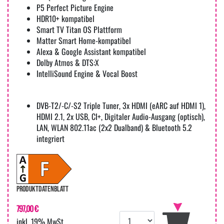
P5 Perfect Picture Engine
HDR10+ kompatibel
Smart TV Titan OS Plattform
Matter Smart Home-kompatibel
Alexa & Google Assistant kompatibel
Dolby Atmos & DTS:X
IntelliSound Engine & Vocal Boost
DVB-T2/-C/-S2 Triple Tuner, 3x HDMI (eARC auf HDMI 1),
HDMI 2.1, 2x USB, CI+, Digitaler Audio-Ausgang (optisch),
LAN, WLAN 802.11ac (2x2 Dualband) & Bluetooth 5.2
integriert
PRODUKTDATENBLATT
797,00 €
inkl. 19% MwSt.