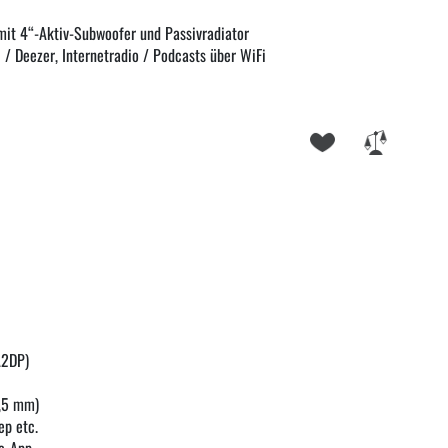
mit 4“-Aktiv-Subwoofer und Passivradiator
i / Deezer, Internetradio / Podcasts über WiFi
A2DP)
3,5 mm)
ep etc.