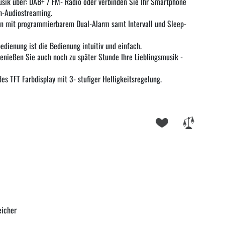
usik über: DAB+ / FM- Radio oder verbinden Sie Ihr Smartphone
h-Audiostreaming.
 mit programmierbarem Dual-Alarm samt Intervall und Sleep-
edienung ist die Bedienung intuitiv und einfach.
nießen Sie auch noch zu später Stunde Ihre Lieblingsmusik -
es TFT Farbdisplay mit 3- stufiger Helligkeitsregelung.
eicher