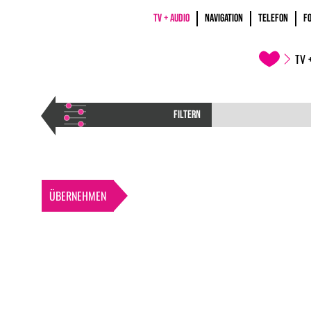
TV + AUDIO
NAVIGATION
TELEFON
F
TV 
FILTERN
ÜBERNEHMEN