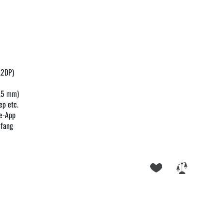
A2DP)
3,5 mm)
ep etc.
e-App
mfang