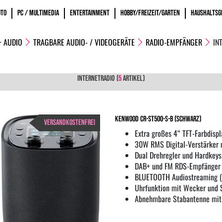
OTO
PC / MULTIMEDIA
ENTERTAINMENT
HOBBY/FREIZEIT/GARTEN
HAUSHALTSG
+ AUDIO
TRAGBARE AUDIO- / VIDEOGERÄTE
RADIO-EMPFÄNGER
IN
INTERNETRADIO
(
5
ARTIKEL)
Kenwood CR-ST500-S-B (Schwarz)
VERSANDKOSTENFREI
Extra großes 4“ TFT-Farbdispl
30W RMS Digital-Verstärker 
Dual Drehregler und Hardkeys
DAB+ und FM RDS-Empfänger
BLUETOOTH Audiostreaming 
Uhrfunktion mit Wecker und 
Abnehmbare Stabantenne mit