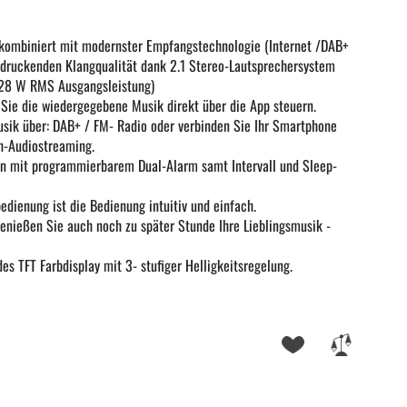
 kombiniert mit modernster Empfangstechnologie (Internet /DAB+
ndruckenden Klangqualität dank 2.1 Stereo-Lautsprechersystem
(28 W RMS Ausgangsleistung)
Sie die wiedergegebene Musik direkt über die App steuern.
usik über: DAB+ / FM- Radio oder verbinden Sie Ihr Smartphone
h-Audiostreaming.
 mit programmierbarem Dual-Alarm samt Intervall und Sleep-
edienung ist die Bedienung intuitiv und einfach.
nießen Sie auch noch zu später Stunde Ihre Lieblingsmusik -
es TFT Farbdisplay mit 3- stufiger Helligkeitsregelung.