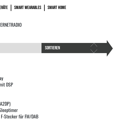
ERÄTE
SMART WEARABLES
SMART HOME
TERNETRADIO
SORTIEREN
ay
mit DSP
(A2DP)
Sleeptimer
 F-Stecker für FM/DAB