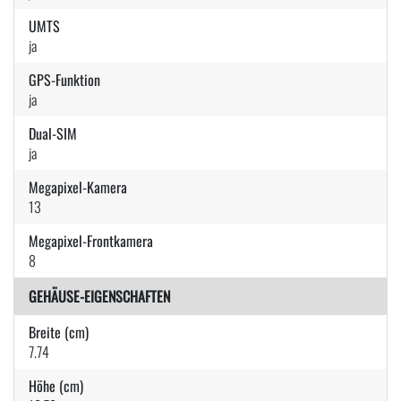
UMTS
ja
GPS-Funktion
ja
Dual-SIM
ja
Megapixel-Kamera
13
Megapixel-Frontkamera
8
GEHÄUSE-EIGENSCHAFTEN
Breite (cm)
7.74
Höhe (cm)