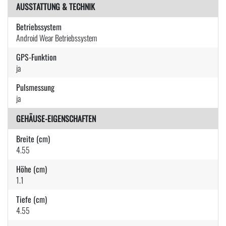
AUSSTATTUNG & TECHNIK
Betriebssystem
Android Wear Betriebssystem
GPS-Funktion
ja
Pulsmessung
ja
GEHÄUSE-EIGENSCHAFTEN
Breite (cm)
4.55
Höhe (cm)
1.1
Tiefe (cm)
4.55