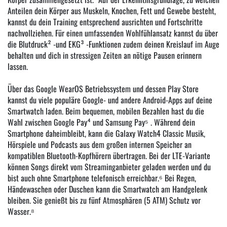
Anteilen dein Körper aus Muskeln, Knochen, Fett und Gewebe besteht,
kannst du dein Training entsprechend ausrichten und Fortschritte
nachvollziehen. Für einen umfassenden Wohlfühlansatz kannst du über
die Blutdruck² -und EKG³ -Funktionen zudem deinen Kreislauf im Auge
behalten und dich in stressigen Zeiten an nötige Pausen erinnern
lassen.
Über das Google WearOS Betriebssystem und dessen Play Store
kannst du viele populäre Google- und andere Android-Apps auf deine
Smartwatch laden. Beim bequemen, mobilen Bezahlen hast du die
Wahl zwischen Google Pay⁴ und Samsung Pay⁵ . Während dein
Smartphone daheimbleibt, kann die Galaxy Watch4 Classic Musik,
Hörspiele und Podcasts aus dem großen internen Speicher an
kompatiblen Bluetooth-Kopfhörern übertragen. Bei der LTE-Variante
können Songs direkt vom Streaminganbieter geladen werden und du
bist auch ohne Smartphone telefonisch erreichbar.⁶ Bei Regen,
Händewaschen oder Duschen kann die Smartwatch am Handgelenk
bleiben. Sie genießt bis zu fünf Atmosphären (5 ATM) Schutz vor
Wasser.⁸