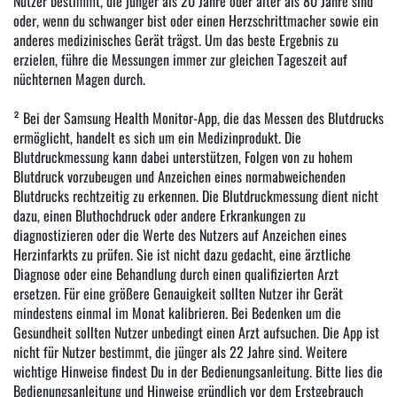
Nutzer bestimmt, die jünger als 20 Jahre oder älter als 80 Jahre sind
oder, wenn du schwanger bist oder einen Herzschrittmacher sowie ein
anderes medizinisches Gerät trägst. Um das beste Ergebnis zu
erzielen, führe die Messungen immer zur gleichen Tageszeit auf
nüchternen Magen durch.
² Bei der Samsung Health Monitor-App, die das Messen des Blutdrucks
ermöglicht, handelt es sich um ein Medizinprodukt. Die
Blutdruckmessung kann dabei unterstützen, Folgen von zu hohem
Blutdruck vorzubeugen und Anzeichen eines normabweichenden
Blutdrucks rechtzeitig zu erkennen. Die Blutdruckmessung dient nicht
dazu, einen Bluthochdruck oder andere Erkrankungen zu
diagnostizieren oder die Werte des Nutzers auf Anzeichen eines
Herzinfarkts zu prüfen. Sie ist nicht dazu gedacht, eine ärztliche
Diagnose oder eine Behandlung durch einen qualifizierten Arzt
ersetzen. Für eine größere Genauigkeit sollten Nutzer ihr Gerät
mindestens einmal im Monat kalibrieren. Bei Bedenken um die
Gesundheit sollten Nutzer unbedingt einen Arzt aufsuchen. Die App ist
nicht für Nutzer bestimmt, die jünger als 22 Jahre sind. Weitere
wichtige Hinweise findest Du in der Bedienungsanleitung. Bitte lies die
Bedienungsanleitung und Hinweise gründlich vor dem Erstgebrauch