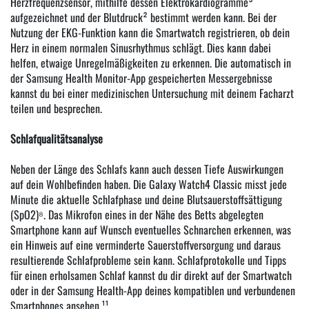
Herzfrequenzsensor, mithilfe dessen Elektrokardiogramme³
aufgezeichnet und der Blutdruck² bestimmt werden kann. Bei der
Nutzung der EKG-Funktion kann die Smartwatch registrieren, ob dein
Herz in einem normalen Sinusrhythmus schlägt. Dies kann dabei
helfen, etwaige Unregelmäßigkeiten zu erkennen. Die automatisch in
der Samsung Health Monitor-App gespeicherten Messergebnisse
kannst du bei einer medizinischen Untersuchung mit deinem Facharzt
teilen und besprechen.
Schlafqualitätsanalyse
Neben der Länge des Schlafs kann auch dessen Tiefe Auswirkungen
auf dein Wohlbefinden haben. Die Galaxy Watch4 Classic misst jede
Minute die aktuelle Schlafphase und deine Blutsauerstoffsättigung
(SpO2)⁸. Das Mikrofon eines in der Nähe des Betts abgelegten
Smartphone kann auf Wunsch eventuelles Schnarchen erkennen, was
ein Hinweis auf eine verminderte Sauerstoffversorgung und daraus
resultierende Schlafprobleme sein kann. Schlafprotokolle und Tipps
für einen erholsamen Schlaf kannst du dir direkt auf der Smartwatch
oder in der Samsung Health-App deines kompatiblen und verbundenen
Smartphones ansehen.¹¹