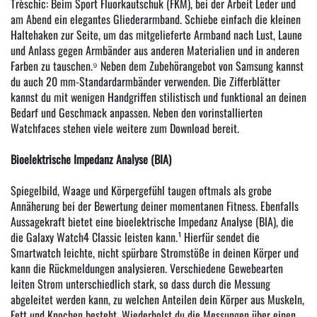
Trèschic: Beim Sport Fluorkautschuk (FKM), bei der Arbeit Leder und
am Abend ein elegantes Gliederarmband. Schiebe einfach die kleinen
Haltehaken zur Seite, um das mitgelieferte Armband nach Lust, Laune
und Anlass gegen Armbänder aus anderen Materialien und in anderen
Farben zu tauschen.⁹ Neben dem Zubehörangebot von Samsung kannst
du auch 20 mm-Standardarmbänder verwenden. Die Zifferblätter
kannst du mit wenigen Handgriffen stilistisch und funktional an deinen
Bedarf und Geschmack anpassen. Neben den vorinstallierten
Watchfaces stehen viele weitere zum Download bereit.
Bioelektrische Impedanz Analyse (BIA)
Spiegelbild, Waage und Körpergefühl taugen oftmals als grobe
Annäherung bei der Bewertung deiner momentanen Fitness. Ebenfalls
Aussagekraft bietet eine bioelektrische Impedanz Analyse (BIA), die
die Galaxy Watch4 Classic leisten kann.¹ Hierfür sendet die
Smartwatch leichte, nicht spürbare Stromstöße in deinen Körper und
kann die Rückmeldungen analysieren. Verschiedene Gewebearten
leiten Strom unterschiedlich stark, so dass durch die Messung
abgeleitet werden kann, zu welchen Anteilen dein Körper aus Muskeln,
Fett und Knochen besteht. Wiederholst du die Messungen über einen