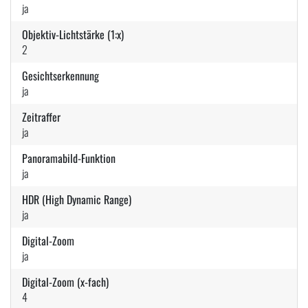
ja
Objektiv-Lichtstärke (1:x)
2
Gesichtserkennung
ja
Zeitraffer
ja
Panoramabild-Funktion
ja
HDR (High Dynamic Range)
ja
Digital-Zoom
ja
Digital-Zoom (x-fach)
4