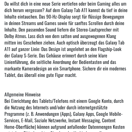
Du willst dich in eine neue Serie vertiefen oder beim Gaming alles um
dich herum vergessen? Auf dem Galaxy Tab A11 kannst du tief in deine
Inhalte eintauchen. Das 90-Hz-Display sorgt für flüssige Bewegungen
in deinen Streams und Games sowie für sanftes Scrollen durch deine
Inhalte. Den passenden Sound liefern die Stereo-Lautsprecher mit
Dolby Atmos. Lass dich von dem satten und ausgewogenen Klang
mitten ins Geschehen ziehen. Auch optisch überzeugt das Galaxy Tab
A11 auf ganzer Linie: Das Design ist angelehnt an den Flagship-Look
der Galaxy S-Serie. Das Gehäuse erinnert durch seine klare
Linienführung, die seitliche Anordnung der Bedientasten und das
markante Kameradesign an ein Smartphone. Sichere dir ein modernes
Tablet, das überall eine gute Figur macht.
Allgemeine Hinweise
Bei Einrichtung des Tablets/Telefons mit einem Google Konto, durch
die Nutzung des Internets und/oder durch internetgestützte
Programme (z. B. Anwendungen (Apps), Galaxy Apps, Google Mobile-
Services, E-Mail, Soziale Netzwerke, Instant Messaging, Content
Home-Oberfläche) können aufgrund anfallender Datenmengen Kosten