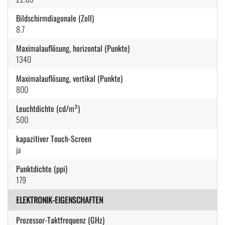
Bildschirmdiagonale (Zoll)
8.7
Maximalauflösung, horizontal (Punkte)
1340
Maximalauflösung, vertikal (Punkte)
800
Leuchtdichte (cd/m²)
500
kapazitiver Touch-Screen
ja
Punktdichte (ppi)
179
ELEKTRONIK-EIGENSCHAFTEN
Prozessor-Taktfrequenz (GHz)