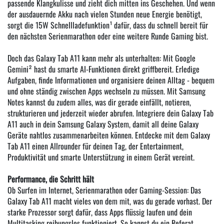
passende Klangkulisse und zieht dich mitten ins Geschehen. Und wenn
der ausdauernde Akku nach vielen Stunden neue Energie benötigt,
sorgt die 15W Schnellladefunktion¹ dafür, dass du schnell bereit für
den nächsten Serienmarathon oder eine weitere Runde Gaming bist.
Doch das Galaxy Tab A11 kann mehr als unterhalten: Mit Google
Gemini² hast du smarte AI-Funktionen direkt griffbereit. Erledige
Aufgaben, finde Informationen und organisiere deinen Alltag - bequem
und ohne ständig zwischen Apps wechseln zu müssen. Mit Samsung
Notes kannst du zudem alles, was dir gerade einfällt, notieren,
strukturieren und jederzeit wieder abrufen. Integriere dein Galaxy Tab
A11 auch in dein Samsung Galaxy System, damit all deine Galaxy
Geräte nahtlos zusammenarbeiten können. Entdecke mit dem Galaxy
Tab A11 einen Allrounder für deinen Tag, der Entertainment,
Produktivität und smarte Unterstützung in einem Gerät vereint.
Performance, die Schritt hält
Ob Surfen im Internet, Serienmarathon oder Gaming-Session: Das
Galaxy Tab A11 macht vieles von dem mit, was du gerade vorhast. Der
starke Prozessor sorgt dafür, dass Apps flüssig laufen und dein
Multitasking reibungslos funktioniert. So kannst du ein Referat