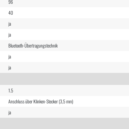
96
40
ja
ja
Bluetooth-Übertragungstechnik
ja
ja
1.5
Anschluss über Klinken-Stecker (3,5 mm)
ja