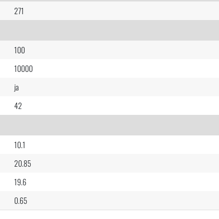
271
100
10000
ja
42
10.1
20.85
19.6
0.65