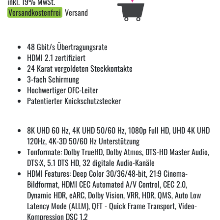
inkl. 19% MwSt.
Versandkostenfrei
Versand
48 Gbit/s Übertragungsrate
HDMI 2.1 zertifiziert
24 Karat vergoldeten Steckkontakte
3-fach Schirmung
Hochwertiger OFC-Leiter
Patentierter Knickschutzstecker
8K UHD 60 Hz, 4K UHD 50/60 Hz, 1080p Full HD, UHD 4K UHD
120Hz, 4K-3D 50/60 Hz Unterstützung
Tonformate: Dolby TrueHD, Dolby Atmos, DTS-HD Master Audio,
DTS:X, 5.1 DTS HD, 32 digitale Audio-Kanäle
HDMI Features: Deep Color 30/36/48-bit, 21:9 Cinema-
Bildformat, HDMI CEC Automated A/V Control, CEC 2.0,
Dynamic HDR, eARC, Dolby Vision, VRR, HDR, QMS, Auto Low
Latency Mode (ALLM), QFT - Quick Frame Transport, Video-
Kompression DSC 1.2