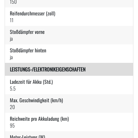
150
Reifendurchmesser (zoll)
11
Stoßdämpfer vorne
ja
Stoßdämpfer hinten
ja
LEISTUNGS-/ELEKTRONIKEIGENSCHAFTEN
Ladezeit für Akku (Std.)
5.5
Max. Geschwindigkeit (km/h)
20
Reichweite pro Akkuladung (km)
95
Motor-Leistung (W)