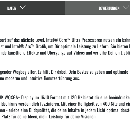
DATEN
BEWERTUNGEN
port auf das nächste Level. Intel® Core™ Ultra Prozessoren nutzen ein ba
st und Intel® Arc™ Grafik, um Dir optimale Leistung zu liefern. Sie bieten 
ende künstliche Effekte und Übergänge auf Videos und verleihe Deinen Liebl
gender Wegbegleiter. Es hilft Dir dabei, Dein Bestes zu geben und optimale 
ine moderne und intuitive Benutzerführung aus.
,8K WQXGA+ Display im 16:10 Format mit 120 Hz bietet dir eine beeindrucken
 Bildschirms werden dich faszinieren. Mit einer Helligkeit von 400 Nits un
n - erlebe eine Bildqualität, die deine Inhalte in jedem Licht optimal darst
Platz für deine Ideen, mehr Leistung für deine Visionen.