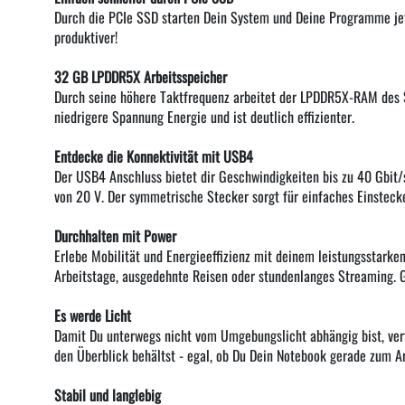
Durch die PCIe SSD starten Dein System und Deine Programme jetz
produktiver!
32 GB LPDDR5X Arbeitsspeicher
Durch seine höhere Taktfrequenz arbeitet der LPDDR5X-RAM des S
niedrigere Spannung Energie und ist deutlich effizienter.
Entdecke die Konnektivität mit USB4
Der USB4 Anschluss bietet dir Geschwindigkeiten bis zu 40 Gbit
von 20 V. Der symmetrische Stecker sorgt für einfaches Einstecken
Durchhalten mit Power
Erlebe Mobilität und Energieeffizienz mit deinem leistungsstarke
Arbeitstage, ausgedehnte Reisen oder stundenlanges Streaming. G
Es werde Licht
Damit Du unterwegs nicht vom Umgebungslicht abhängig bist, verfü
den Überblick behältst - egal, ob Du Dein Notebook gerade zum A
Stabil und langlebig