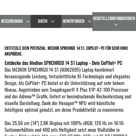
HERSTELLERINFORMATIONEN
BESCHREIBUNG
DATEN
BEWERTUNGEN
Entfessle dein Potenzial: Medion SPRCHRGD 14 S1, Copilot+ PC für sehr hohe
Ansprüche.
Entdecke das Medion SPRCHRGD 14 S1 Laptop - Dein CoPilot+ PC
Das MEDION SPRCHRGD 14 S1 (MD62695) Laptop kombiniert
herausragende Leistung, fortschrittliche KI-Technologie und elegantes
Design. Als CoPilot+ PC bietet er dir Unterstützung auf sehr hohem
Niveau. Angetrieben vom Snapdragon® X Plus X1P-42-100 Prozessor
und der Adreno™ Grafik, liefert er beeindruckende Rechenleistung und
visuelle Darstellung. Dank der Hexagon™ NPU wird künstliche
Intelligenz optimal genutzt, um deine Produktivität zu maximieren.
Das 35,56 cm (14") 2,8K Display mit 100% sRGB, 120 Hz im 16:10-
Seitenverhältnis und 400 nits Helligkeit setzt neue Maßstäbe in