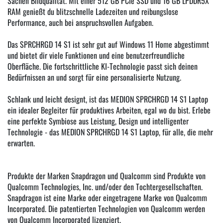
Sachen Bildqualität. Mit einer 512 GB PCIe SSD und 16 GB LPDDR5X
RAM genießt du blitzschnelle Ladezeiten und reibungslose
Performance, auch bei anspruchsvollen Aufgaben.
Das SPRCHRGD 14 S1 ist sehr gut auf Windows 11 Home abgestimmt
und bietet dir viele Funktionen und eine benutzerfreundliche
Oberfläche. Die fortschrittliche KI-Technologie passt sich deinen
Bedürfnissen an und sorgt für eine personalisierte Nutzung.
Schlank und leicht designt, ist das MEDION SPRCHRGD 14 S1 Laptop
ein idealer Begleiter für produktives Arbeiten, egal wo du bist. Erlebe
eine perfekte Symbiose aus Leistung, Design und intelligenter
Technologie - das MEDION SPRCHRGD 14 S1 Laptop, für alle, die mehr
erwarten.
Produkte der Marken Snapdragon und Qualcomm sind Produkte von
Qualcomm Technologies, Inc. und/oder den Tochtergesellschaften.
Snapdragon ist eine Marke oder eingetragene Marke von Qualcomm
Incorporated. Die patentierten Technologien von Qualcomm werden
von Qualcomm Incorporated lizenziert.