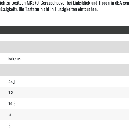
ich zu Logitech MK270. Geräuschpegel bei Linksklick und Tippen in dBA ge
sigkeit). Die Tastatur nicht in Flüssigkeiten eintauchen.
kabellos
44.1
1.8
14.9
ja
6