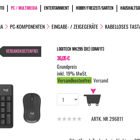
OTO
PC / MULTIMEDIA
ENTERTAINMENT
HOBBY/FREIZEIT/GARTEN
HAUSHALTSG
IA
PC-KOMPONENTEN
EINGABE- / ZEIGEGERÄTE
KABELLOSES TAST
Logitech MK295 (DE) (grafit)
VERSANDKOSTENFREI
36,05 €
inkl. 19% MwSt.
Versandkostenfrei
Versand
ARTK. NR 296811