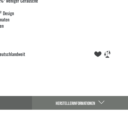
90%¹ weniger Geräusche
² Design
onaten
ten
eutschlandweit
HERSTELLERINFORMATIONEN