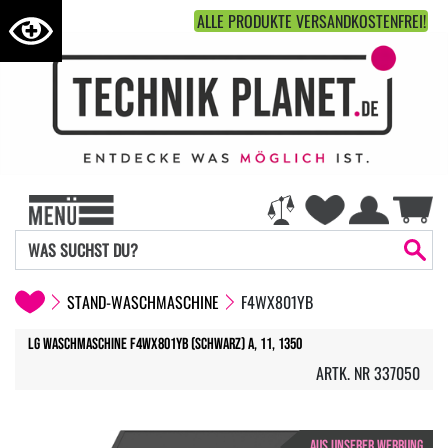
ALLE PRODUKTE VERSANDKOSTENFREI!
STAND-WASCHMASCHINE
F4WX801YB
LG Waschmaschine F4WX801YB (Schwarz) A, 11, 1350
ARTK. NR 337050
AUS UNSERER WERBUNG