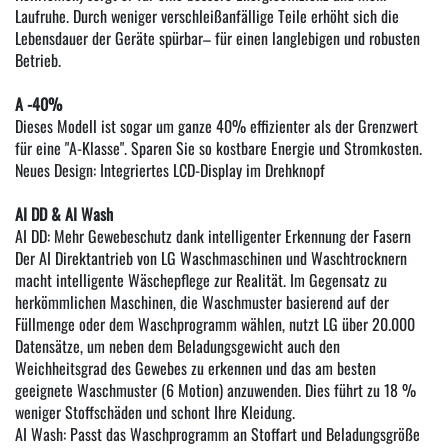
Laufruhe. Durch weniger verschleißanfällige Teile erhöht sich die
Lebensdauer der Geräte spürbar– für einen langlebigen und robusten
Betrieb.
A -40%
Dieses Modell ist sogar um ganze 40% effizienter als der Grenzwert
für eine "A-Klasse". Sparen Sie so kostbare Energie und Stromkosten.
Neues Design: Integriertes LCD-Display im Drehknopf
AI DD & AI Wash
AI DD: Mehr Gewebeschutz dank intelligenter Erkennung der Fasern
Der AI Direktantrieb von LG Waschmaschinen und Waschtrocknern
macht intelligente Wäschepflege zur Realität. Im Gegensatz zu
herkömmlichen Maschinen, die Waschmuster basierend auf der
Füllmenge oder dem Waschprogramm wählen, nutzt LG über 20.000
Datensätze, um neben dem Beladungsgewicht auch den
Weichheitsgrad des Gewebes zu erkennen und das am besten
geeignete Waschmuster (6 Motion) anzuwenden. Dies führt zu 18 %
weniger Stoffschäden und schont Ihre Kleidung.
AI Wash: Passt das Waschprogramm an Stoffart und Beladungsgröße