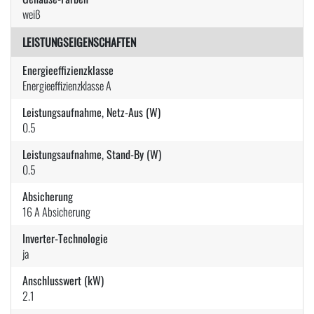
weiß
LEISTUNGSEIGENSCHAFTEN
Energieeffizienzklasse
Energieeffizienzklasse A
Leistungsaufnahme, Netz-Aus (W)
0.5
Leistungsaufnahme, Stand-By (W)
0.5
Absicherung
16 A Absicherung
Inverter-Technologie
ja
Anschlusswert (kW)
2.1