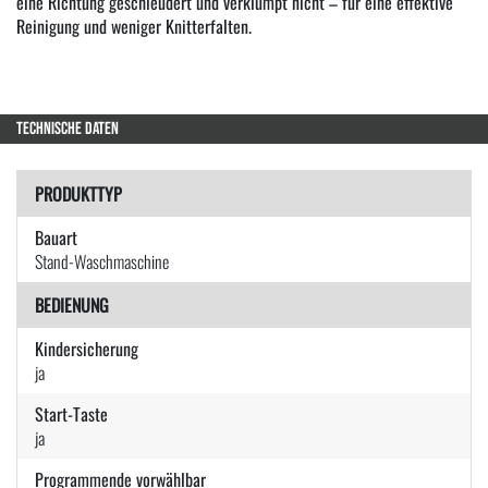
eine Richtung geschleudert und verklumpt nicht – für eine effektive
Reinigung und weniger Knitterfalten.
TECHNISCHE DATEN
PRODUKTTYP
Bauart
Stand-Waschmaschine
BEDIENUNG
Kindersicherung
ja
Start-Taste
ja
Programmende vorwählbar