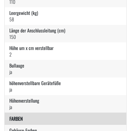
110
Leergewicht (kg)
58
Länge der Anschlussleitung (cm)
150
Höhe um x cm verstellbar
2
Bullauge
ja
höhenverstellbare Gerätefüße
ja
Höhenverstellung
ja
FARBEN
Gehäuse-Farben