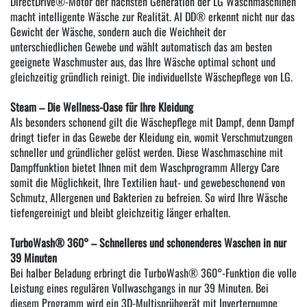
DirectDrive®-Motor der nächsten Generation der LG Waschmaschinen
macht intelligente Wäsche zur Realität. AI DD® erkennt nicht nur das
Gewicht der Wäsche, sondern auch die Weichheit der
unterschiedlichen Gewebe und wählt automatisch das am besten
geeignete Waschmuster aus, das Ihre Wäsche optimal schont und
gleichzeitig gründlich reinigt. Die individuellste Wäschepflege von LG.
Steam – Die Wellness-Oase für Ihre Kleidung
Als besonders schonend gilt die Wäschepflege mit Dampf, denn Dampf
dringt tiefer in das Gewebe der Kleidung ein, womit Verschmutzungen
schneller und gründlicher gelöst werden. Diese Waschmaschine mit
Dampffunktion bietet Ihnen mit dem Waschprogramm Allergy Care
somit die Möglichkeit, Ihre Textilien haut- und gewebeschonend von
Schmutz, Allergenen und Bakterien zu befreien. So wird Ihre Wäsche
tiefengereinigt und bleibt gleichzeitig länger erhalten.
TurboWash® 360° – Schnelleres und schonenderes Waschen in nur
39 Minuten
Bei halber Beladung erbringt die TurboWash® 360°-Funktion die volle
Leistung eines regulären Vollwaschgangs in nur 39 Minuten. Bei
diesem Programm wird ein 3D-Multisprühgerät mit Inverterpumpe