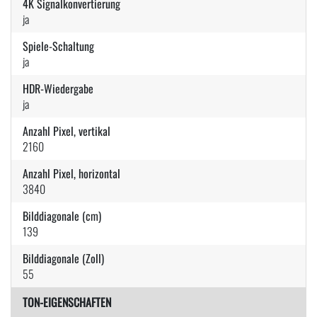
4K Signalkonvertierung
ja
Spiele-Schaltung
ja
HDR-Wiedergabe
ja
Anzahl Pixel, vertikal
2160
Anzahl Pixel, horizontal
3840
Bilddiagonale (cm)
139
Bilddiagonale (Zoll)
55
TON-EIGENSCHAFTEN