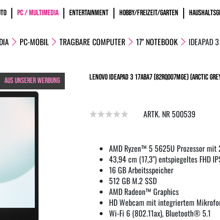
OTO
PC / MULTIMEDIA
ENTERTAINMENT
HOBBY/FREIZEIT/GARTEN
HAUSHALTSG
DIA
PC-MOBIL
TRAGBARE COMPUTER
17" NOTEBOOK
IDEAPAD 3
Lenovo IdeaPad 3 17ABA7 (82RQ007MGE) (arctic grey
AUS UNSERER WERBUNG
ARTK. NR 500539
AMD Ryzen™ 5 5625U Prozessor mit 
43,94 cm (17,3") entspiegeltes FHD IP
16 GB Arbeitsspeicher
512 GB M.2 SSD
AMD Radeon™ Graphics
HD Webcam mit integriertem Mikrofo
Wi-Fi 6 (802.11ax), Bluetooth® 5.1