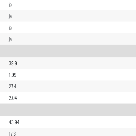
ja
ja
ja
ja
39.9
1.99
27.4
2.04
43.94
17.3