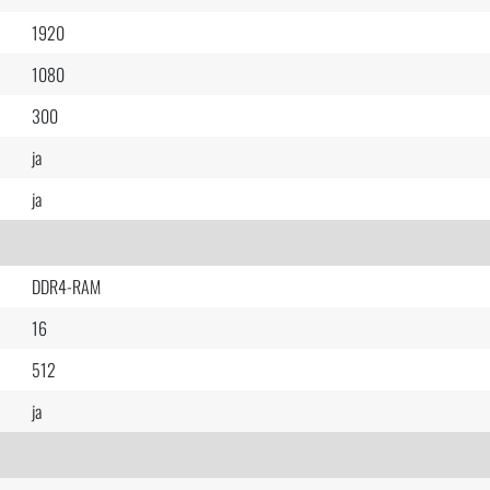
1920
1080
300
ja
ja
DDR4-RAM
16
512
ja