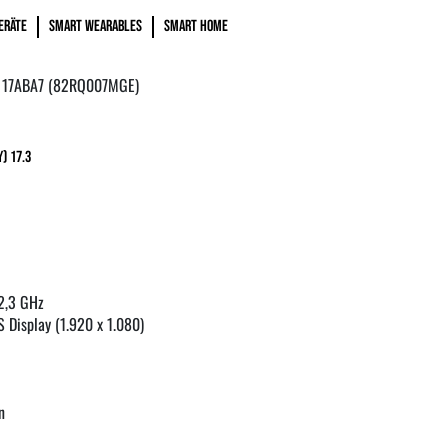
ERÄTE
SMART WEARABLES
SMART HOME
 17ABA7 (82RQ007MGE)
) 17.3
2,3 GHz
S Display (1.920 x 1.080)
n