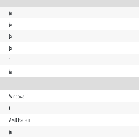
ja
ja
ja
ja
1
ja
Windows 11
6
AMD Radeon
ja