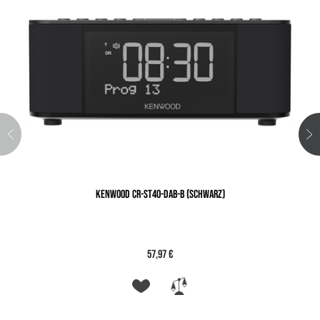
KENWOOD CR-ST40-DAB-B (SCHWARZ)
57,97 €