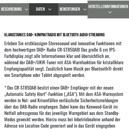
HERSTELLERINFORMATIONEN
BESCHREIBUNG
DATEN
BEWERTUNGEN
Klangstarkes DAB+ Kompaktradio mit Bluetooth Audio-Streaming
Erleben Sie erstklassigen Stereosound und innovative Funktionen mit
dem hochwertigen DAB+ Radio CR-ST85DAB! Das große 6 cm IPS-
Farbdisplay zeigt alle Informationen klar und übersichtlich an,
während der DAB+/UKW-Tuner mit ASA-Warnfunktion für kristallklare
Empfangsqualität sorgt. Zusätzlich kann Musik per Bluetooth® direkt
von Smartphone oder Tablet abgespielt werden.
* Das CR-ST85DAB besitzt einen DAB+ Empfänger mit der neuen
„Automatic Safety Alert“-Funktion („ASA“). Mit dem ASA-Warnsystem
werden in Not- und Krisenfällen verlässliche Sicherheitsmeldungen
über das DAB-Radio empfangen. Dabei kann das Kenwood-Gerät im
Notfall adressgenau für das jeweilige Warngebiet aus dem Standby-
Modus geweckt werden. Hierzu muss bei Inbetriebnahme anhand der
Adresse ein Location Code generiert und in das Gerät eingegeben