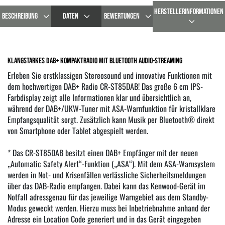
HERSTELLERINFORMATIONEN
BESCHREIBUNG
DATEN
BEWERTUNGEN
Klangstarkes DAB+ Kompaktradio mit Bluetooth Audio-Streaming
Erleben Sie erstklassigen Stereosound und innovative Funktionen mit
dem hochwertigen DAB+ Radio CR-ST85DAB! Das große 6 cm IPS-
Farbdisplay zeigt alle Informationen klar und übersichtlich an,
während der DAB+/UKW-Tuner mit ASA-Warnfunktion für kristallklare
Empfangsqualität sorgt. Zusätzlich kann Musik per Bluetooth® direkt
von Smartphone oder Tablet abgespielt werden.
* Das CR-ST85DAB besitzt einen DAB+ Empfänger mit der neuen
„Automatic Safety Alert“-Funktion („ASA“). Mit dem ASA-Warnsystem
werden in Not- und Krisenfällen verlässliche Sicherheitsmeldungen
über das DAB-Radio empfangen. Dabei kann das Kenwood-Gerät im
Notfall adressgenau für das jeweilige Warngebiet aus dem Standby-
Modus geweckt werden. Hierzu muss bei Inbetriebnahme anhand der
Adresse ein Location Code generiert und in das Gerät eingegeben