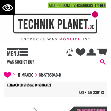
ALLE PRODUKTE VERSANDKOSTENFREI!
HEIMRADIO
CR-ST85DAB-B
Kenwood CR-ST85DAB-B (Schwarz)
ARTK. NR 339173
AUS UNSERER WERBUNG