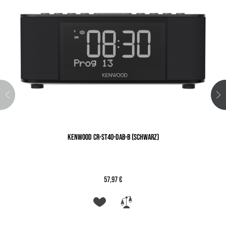
KENWOOD CR-ST40-DAB-B (SCHWARZ)
57,97 €