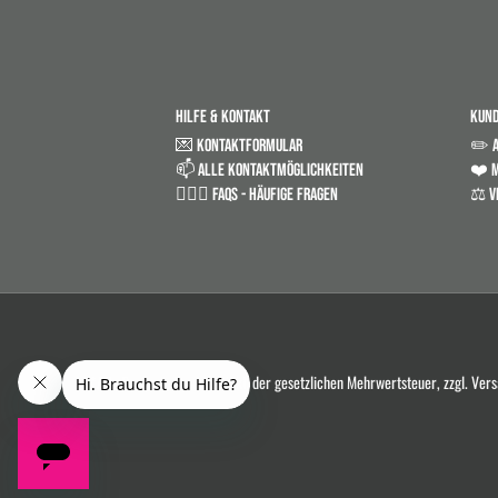
HILFE & KONTAKT
KUN
💌 KONTAKTFORMULAR
✏️ 
📫 ALLE KONTAKTMÖGLICHKEITEN
❤️ M
🤷🏼‍♂️ FAQS - HÄUFIGE FRAGEN
⚖️ V
*Alle Preise in Euro und inkl. der gesetzlichen Mehrwertsteuer, zzgl. Ve