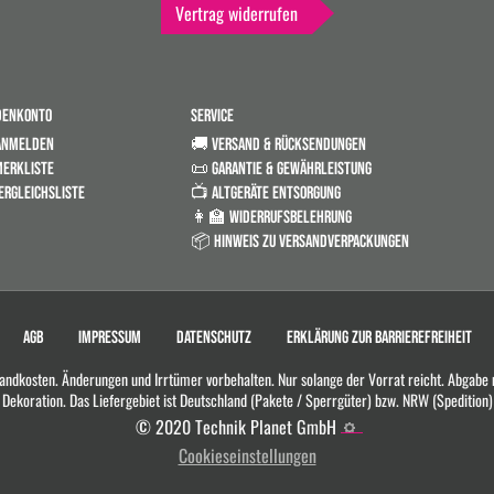
Vertrag widerrufen
DENKONTO
SERVICE
ANMELDEN
🚚 VERSAND & RÜCKSENDUNGEN
ERKLISTE
📜 GARANTIE & GEWÄHRLEISTUNG
ERGLEICHSLISTE
📺 ALTGERÄTE ENTSORGUNG
👩‍🏫 WIDERRUFSBELEHRUNG
📦 HINWEIS ZU VERSANDVERPACKUNGEN
AGB
IMPRESSUM
DATENSCHUTZ
ERKLÄRUNG ZUR BARRIEREFREIHEIT
rsandkosten. Änderungen und Irrtümer vorbehalten. Nur solange der Vorrat reicht. Abgabe
Dekoration. Das Liefergebiet ist Deutschland (Pakete / Sperrgüter) bzw. NRW (Spedition)
© 2020 Technik Planet GmbH
Cookieseinstellungen