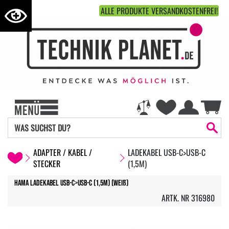
ALLE PRODUKTE VERSANDKOSTENFREI!
ADAPTER / KABEL /
LADEKABEL USB-C>USB-C
STECKER
(1,5M)
Hama Ladekabel USB-C>USB-C (1,5m) (weiß)
ARTK. NR 316980