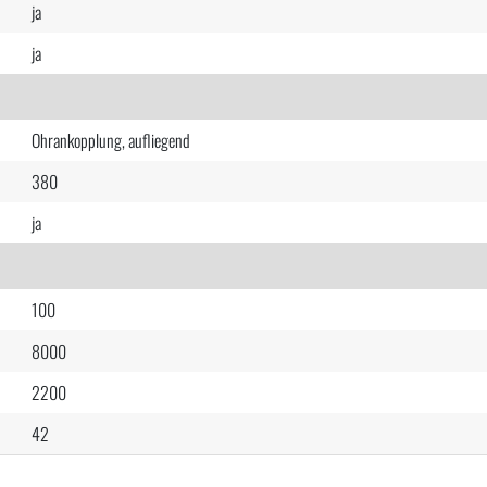
ja
ja
Ohrankopplung, aufliegend
380
ja
100
8000
2200
42