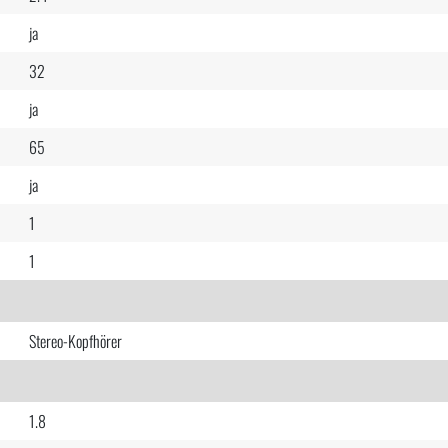
ja
32
ja
65
ja
1
1
Stereo-Kopfhörer
1.8