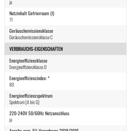
ja
Nutzinhalt Gefrierraum (l)
71
Geräuschemissionsklasse
Geräuschemissionsklasse C
VERBRAUCHS-EIGENSCHAFTEN
Energieeffizienzklasse
Energieeffizienzklasse D
Energieeffizienzindex: *
80
Energieeffizienzspektrum
Spektrum [A bis G]
220-240V 50/60Hz Netzanschluss
ja
Angabe gem. EU-Verordnung 2019/2016