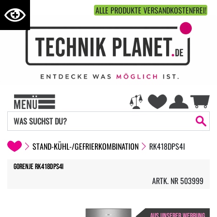
ALLE PRODUKTE VERSANDKOSTENFREI!
STAND-KÜHL-/GEFRIERKOMBINATION
RK418DPS4I
Gorenje RK418DPS4I
ARTK. NR 503999
AUS UNSERER WERBUNG