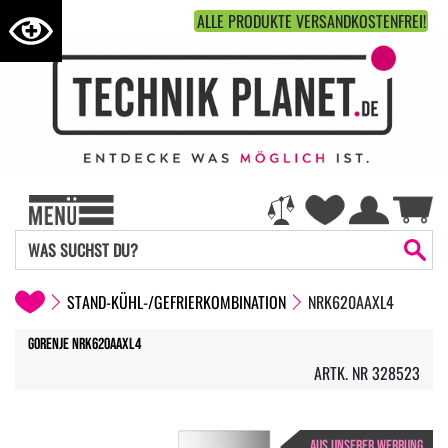
ALLE PRODUKTE VERSANDKOSTENFREI!
STAND-KÜHL-/GEFRIERKOMBINATION
NRK620AAXL4
Gorenje NRK620AAXL4
ARTK. NR 328523
AUS UNSERER WERBUNG