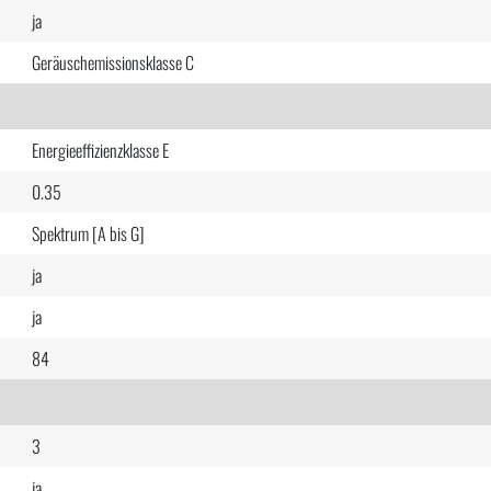
ja
Geräuschemissionsklasse C
Energieeffizienzklasse E
0.35
Spektrum [A bis G]
ja
ja
84
3
ja