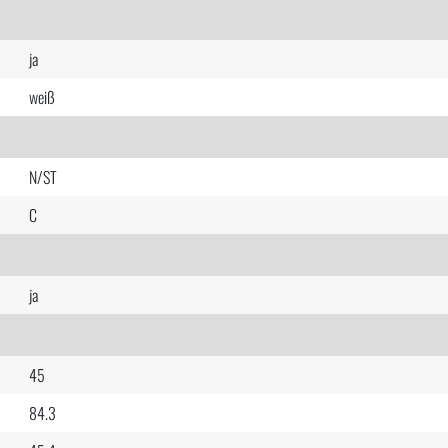
ja
weiß
N/ST
C
ja
45
84.3