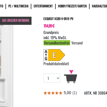
OTO
PC / MULTIMEDIA
ENTERTAINMENT
HOBBY/FREIZEIT/GARTEN
HAUSHALTSG
Exquisit KS85-V-091E-PV
AUS UNSERER WERBUNG
154,99 €
inkl. 19% MwSt.
Versandkostenfrei
Versand
Produktdatenblatt
ARTK. NR 3086