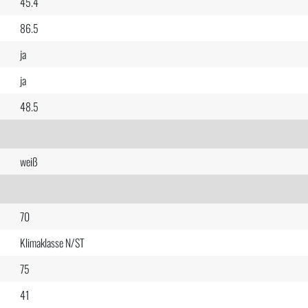
45.4
86.5
ja
ja
48.5
weiß
70
Klimaklasse N/ST
75
41