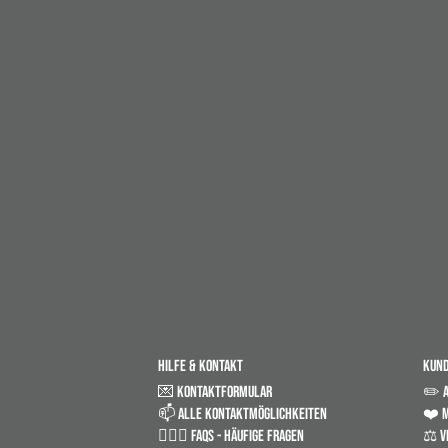
HILFE & KONTAKT
KUN
💌 KONTAKTFORMULAR
✏️ 
📫 ALLE KONTAKTMÖGLICHKEITEN
❤️ M
🤷🏼‍♂️ FAQS - HÄUFIGE FRAGEN
⚖️ V