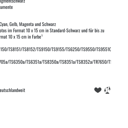
Pigmentschwarz
okumente
n Cyan, Gelb, Magenta und Schwarz
otos im Format 10 x 15 cm in Standard-Schwarz und für bis zu
rmat 10 x 15 cm in Farbe¹
8150/TS8151/TS8152/TS9150/TS9155/TS6250/TS9550/TS9551C/TS8250
705a/TS6350a/TS6351a/TS8350a/TS8351a/TS8352a/TR7650/TS9550a/T
eutschlandweit