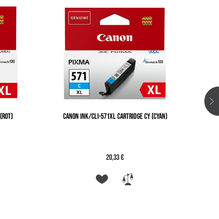
(ROT)
CANON INK/CLI-571XL CARTRIDGE CY (CYAN)
CAN
20,33 €