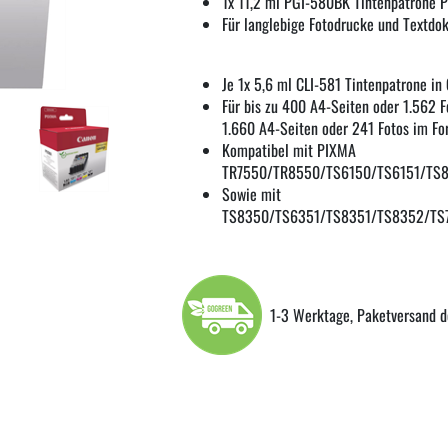
1x 11,2 ml PGI-580BK Tintenpatrone 
Für langlebige Fotodrucke und Textd
Je 1x 5,6 ml CLI-581 Tintenpatrone i
Für bis zu 400 A4-Seiten oder 1.562 F
1.660 A4-Seiten oder 241 Fotos im Fo
Kompatibel mit PIXMA
TR7550/TR8550/TS6150/TS6151/TS
Sowie mit
TS8350/TS6351/TS8351/TS8352/TS
1-3 Werktage, Paketversand d