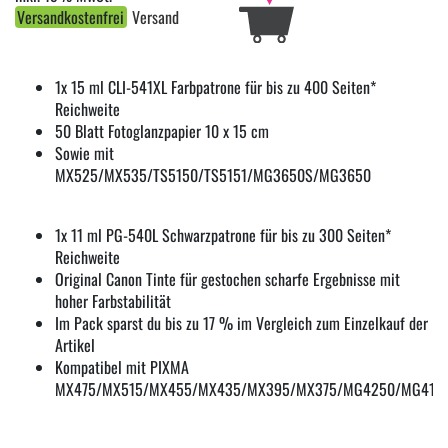
Versandkostenfrei
Versand
1x 15 ml CLI-541XL Farbpatrone für bis zu 400 Seiten*
Reichweite
50 Blatt Fotoglanzpapier 10 x 15 cm
Sowie mit
MX525/MX535/TS5150/TS5151/MG3650S/MG3650
1x 11 ml PG-540L Schwarzpatrone für bis zu 300 Seiten*
Reichweite
Original Canon Tinte für gestochen scharfe Ergebnisse mit
hoher Farbstabilität
Im Pack sparst du bis zu 17 % im Vergleich zum Einzelkauf der
Artikel
Kompatibel mit PIXMA
MX475/MX515/MX455/MX435/MX395/MX375/MG4250/MG415