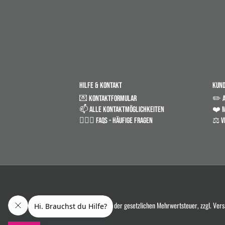
HILFE & KONTAKT
KUN
💌 KONTAKTFORMULAR
✏️ 
📫 ALLE KONTAKTMÖGLICHKEITEN
❤️ M
🤷🏼‍♂️ FAQS - HÄUFIGE FRAGEN
⚖️ V
*Alle Preise in Euro und inkl. der gesetzlichen Mehrwertsteuer, zzgl. Ve