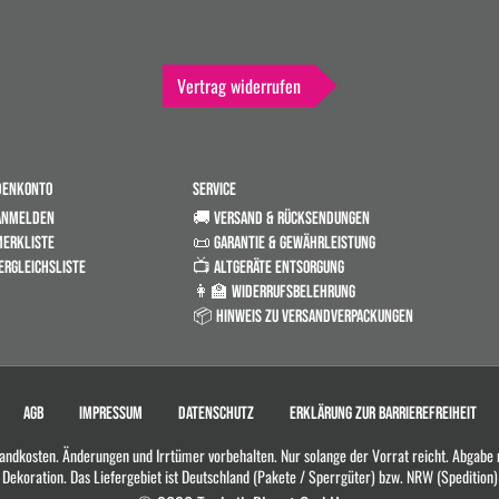
Vertrag widerrufen
DENKONTO
SERVICE
ANMELDEN
🚚 VERSAND & RÜCKSENDUNGEN
ERKLISTE
📜 GARANTIE & GEWÄHRLEISTUNG
ERGLEICHSLISTE
📺 ALTGERÄTE ENTSORGUNG
👩‍🏫 WIDERRUFSBELEHRUNG
📦 HINWEIS ZU VERSANDVERPACKUNGEN
AGB
IMPRESSUM
DATENSCHUTZ
ERKLÄRUNG ZUR BARRIEREFREIHEIT
rsandkosten. Änderungen und Irrtümer vorbehalten. Nur solange der Vorrat reicht. Abgabe
Dekoration. Das Liefergebiet ist Deutschland (Pakete / Sperrgüter) bzw. NRW (Spedition)