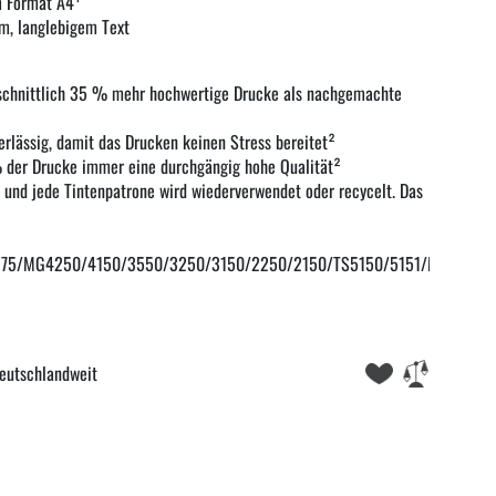
m Format A4¹
m, langlebigem Text
hschnittlich 35 % mehr hochwertige Drucke als nachgemachte
erlässig, damit das Drucken keinen Stress bereitet²
 % der Drucke immer eine durchgängig hohe Qualität²
 und jede Tintenpatrone wird wiederverwendet oder recycelt. Das
375/MG4250/4150/3550/3250/3150/2250/2150/TS5150/5151/MG3650S
eutschlandweit