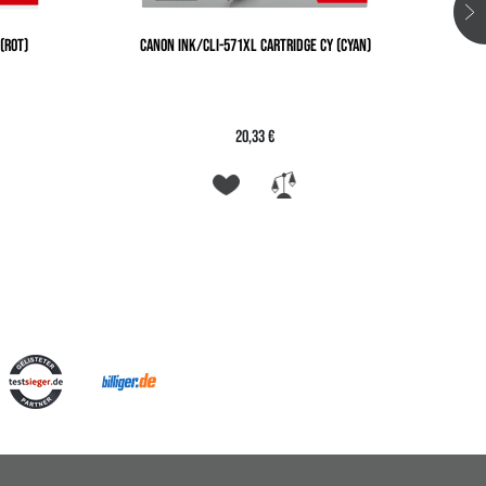
(ROT)
CANON INK/CLI-571XL CARTRIDGE CY (CYAN)
CAN
20,33 €