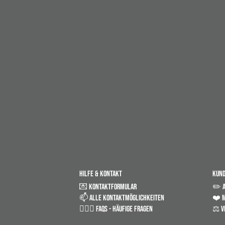
HILFE & KONTAKT
KUN
💌 KONTAKTFORMULAR
✏️ 
📫 ALLE KONTAKTMÖGLICHKEITEN
❤️ M
🤷🏼‍♂️ FAQS - HÄUFIGE FRAGEN
⚖️ V