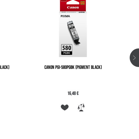
BLACK)
CANON PGI-580PGBK (PIGMENT BLACK)
CA
16,48 €