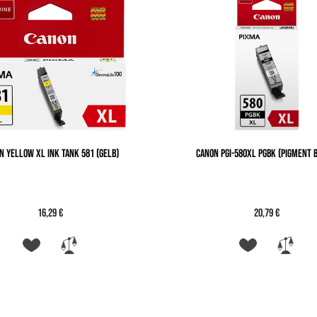
N YELLOW XL INK TANK 581 (GELB)
CANON PGI-580XL PGBK (PIGMENT 
16,29 €
20,79 €