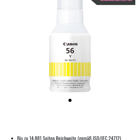
Bis zu 14.881 Seiten Reichweite (gemäß ISO/IEC 24712)