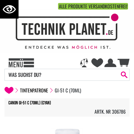
ALLE PRODUKTE VERSANDKOSTENFREI!
TINTENPATRONE
GI-51 C (70ML)
Canon GI-51 C (70ml) (cyan)
ARTK. NR 306786