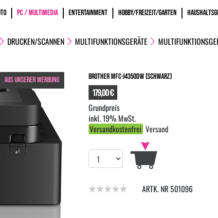
OTO
PC / MULTIMEDIA
ENTERTAINMENT
HOBBY/FREIZEIT/GARTEN
HAUSHALTSG
DRUCKEN/SCANNEN
MULTIFUNKTIONSGERÄTE
MULTIFUNKTIONSGER
Brother MFC-J4350DW (Schwarz)
AUS UNSERER WERBUNG
179,00 €
inkl. 19% MwSt.
Versandkostenfrei
Versand
ARTK. NR 501096