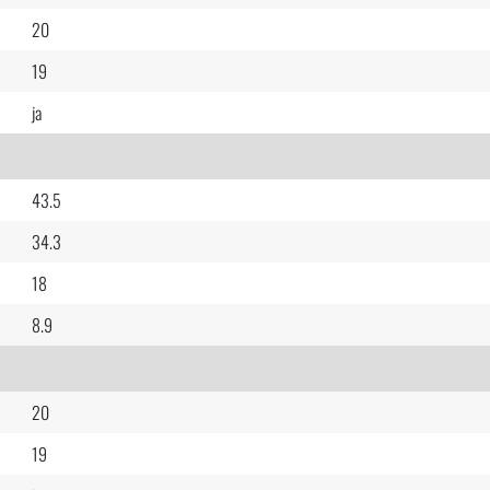
20
19
ja
43.5
34.3
18
8.9
20
19