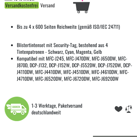
Versandkostenfrei
Versand
Bis zu 4 x 600 Seiten Reichweite (gemäß ISO/IEC 24711)
Blistertintenset mit Security-Tag, bestehend aus 4
Tintenpatronen - Schwarz, Cyan, Magenta, Gelb
Kompatibel mit MFC-J245, MFC-J470DW, MFC-J650DW, MFC-
J870D, DCP-J132, DCP-J152W, DCP-J552DW, DCP-J752DW, DCP-
J4110DW, MFC-J4410DW, MFC-J4510DW, MFC-J4610DW, MFC-
J4710DW, MFC-J6520DW, MFC-J6720DW, MFC-J6920DW
1-3 Werktage, Paketversand
deutschlandweit