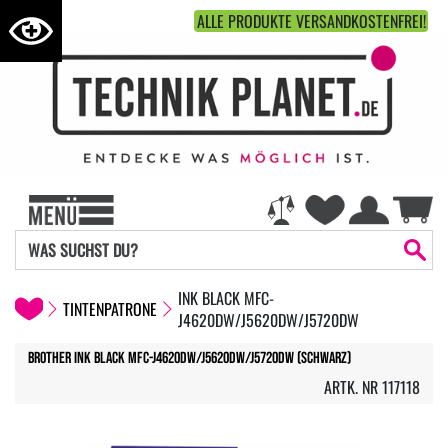
ALLE PRODUKTE VERSANDKOSTENFREI!
INK BLACK MFC-
TINTENPATRONE
J4620DW/J5620DW/J5720DW
Brother Ink black MFC-J4620DW/J5620DW/J5720DW (Schwarz)
ARTK. NR 117118