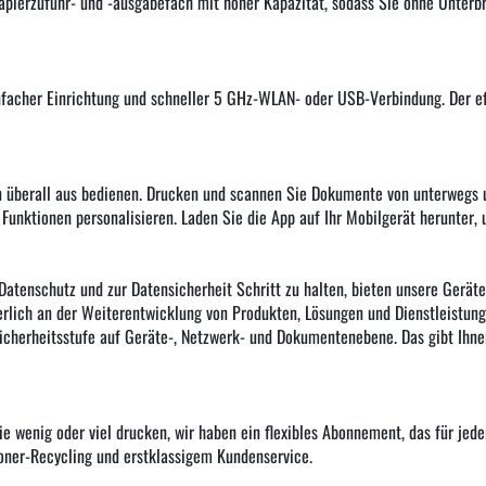
ierzufuhr- und -ausgabefach mit hoher Kapazität, sodass Sie ohne Unterbr
infacher Einrichtung und schneller 5 GHz-WLAN- oder USB-Verbindung. Der e
 überall aus bedienen. Drucken und scannen Sie Dokumente von unterwegs u
unktionen personalisieren. Laden Sie die App auf Ihr Mobilgerät herunter, 
tenschutz und zur Datensicherheit Schritt zu halten, bieten unsere Geräte
erlich an der Weiterentwicklung von Produkten, Lösungen und Dienstleistung
Sicherheitsstufe auf Geräte-, Netzwerk- und Dokumentenebene. Das gibt Ihnen
 wenig oder viel drucken, wir haben ein flexibles Abonnement, das für jeden
oner-Recycling und erstklassigem Kundenservice.