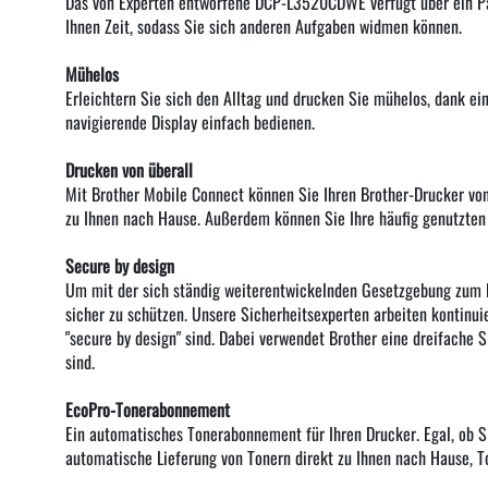
Das von Experten entworfene DCP-L3520CDWE verfügt über ein Pap
Ihnen Zeit, sodass Sie sich anderen Aufgaben widmen können.
Mühelos
Erleichtern Sie sich den Alltag und drucken Sie mühelos, dank e
navigierende Display einfach bedienen.
Drucken von überall
Mit Brother Mobile Connect können Sie Ihren Brother-Drucker von
zu Ihnen nach Hause. Außerdem können Sie Ihre häufig genutzten F
Secure by design
Um mit der sich ständig weiterentwickelnden Gesetzgebung zum Da
sicher zu schützen. Unsere Sicherheitsexperten arbeiten kontinui
"secure by design" sind. Dabei verwendet Brother eine dreifache 
sind.
EcoPro-Tonerabonnement
Ein automatisches Tonerabonnement für Ihren Drucker. Egal, ob Sie
automatische Lieferung von Tonern direkt zu Ihnen nach Hause, T