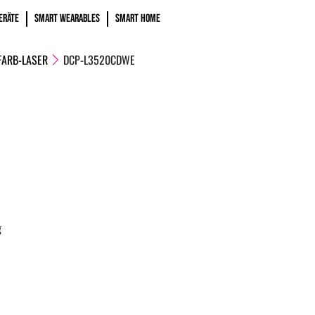
ERÄTE
SMART WEARABLES
SMART HOME
FARB-LASER
DCP-L3520CDWE
g