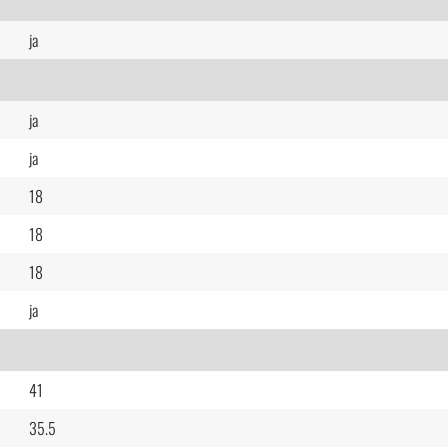
ja
ja
ja
18
18
18
ja
41
35.5