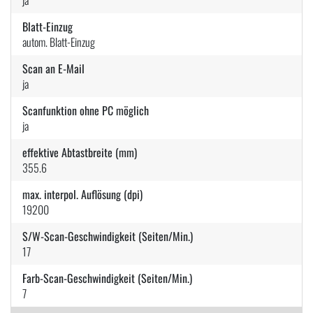
Blatt-Einzug
autom. Blatt-Einzug
Scan an E-Mail
ja
Scanfunktion ohne PC möglich
ja
effektive Abtastbreite (mm)
355.6
max. interpol. Auflösung (dpi)
19200
S/W-Scan-Geschwindigkeit (Seiten/Min.)
17
Farb-Scan-Geschwindigkeit (Seiten/Min.)
7