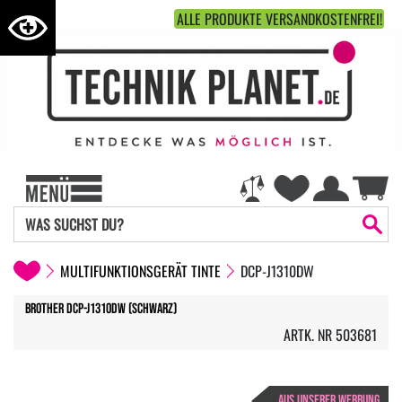
ALLE PRODUKTE VERSANDKOSTENFREI!
MULTIFUNKTIONSGERÄT TINTE
DCP-J1310DW
Brother DCP-J1310DW (Schwarz)
ARTK. NR 503681
AUS UNSERER WERBUNG