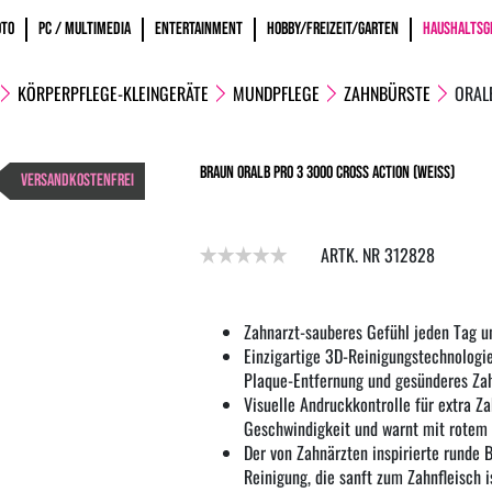
OTO
PC / MULTIMEDIA
ENTERTAINMENT
HOBBY/FREIZEIT/GARTEN
HAUSHALTSG
KÖRPERPFLEGE-KLEINGERÄTE
MUNDPFLEGE
ZAHNBÜRSTE
ORAL
Braun OralB Pro 3 3000 Cross Action (weiss)
VERSANDKOSTENFREI
ARTK. NR 312828
Zahnarzt-sauberes Gefühl jeden Tag u
Einzigartige 3D-Reinigungstechnologie 
Plaque-Entfernung und gesünderes Zah
Visuelle Andruckkontrolle für extra Za
Geschwindigkeit und warnt mit rotem L
Der von Zahnärzten inspirierte runde 
Reinigung, die sanft zum Zahnfleisch i