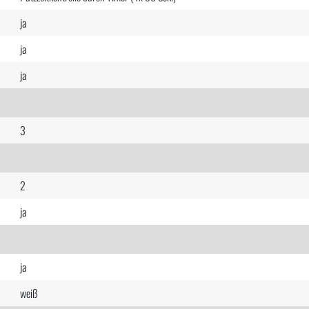
ja
ja
ja
3
2
ja
ja
weiß