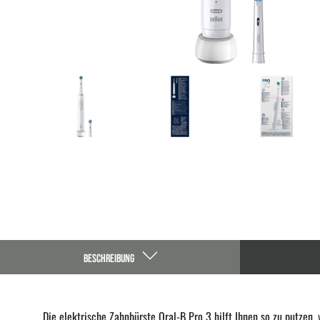
BESCHREIBUNG
Die elektrische Zahnbürste Oral-B Pro 3 hilft Ihnen so zu putzen,