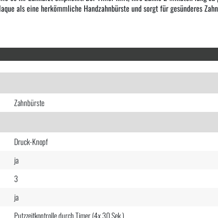
aque als eine herkömmliche Handzahnbürste und sorgt für gesünderes Zahnf
Zahnbürste
Druck-Knopf
ja
3
ja
Putzzeitkontrolle durch Timer (4x 30 Sek.)