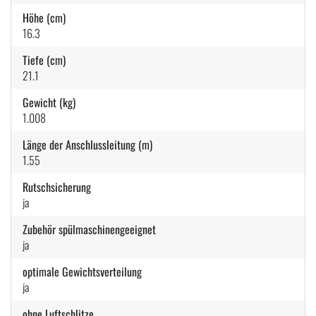
Höhe (cm)
16.3
Tiefe (cm)
21.1
Gewicht (kg)
1.008
Länge der Anschlussleitung (m)
1.55
Rutschsicherung
ja
Zubehör spülmaschinengeeignet
ja
optimale Gewichtsverteilung
ja
ohne Luftschlitze