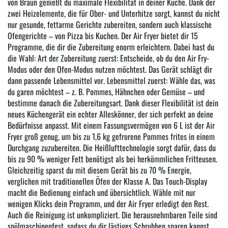
von Braun genießt du maximale Flexibilität in deiner Küche. Dank der
zwei Heizelemente, die für Ober- und Unterhitze sorgt, kannst du nicht
nur gesunde, fettarme Gerichte zubereiten, sondern auch klassische
Ofengerichte – von Pizza bis Kuchen. Der Air Fryer bietet dir 15
Programme, die dir die Zubereitung enorm erleichtern. Dabei hast du
die Wahl: Art der Zubereitung zuerst: Entscheide, ob du den Air Fry-
Modus oder den Ofen-Modus nutzen möchtest. Das Gerät schlägt dir
dann passende Lebensmittel vor. Lebensmittel zuerst: Wähle das, was
du garen möchtest – z. B. Pommes, Hähnchen oder Gemüse – und
bestimme danach die Zubereitungsart. Dank dieser Flexibilität ist dein
neues Küchengerät ein echter Alleskönner, der sich perfekt an deine
Bedürfnisse anpasst. Mit einem Fassungsvermögen von 6 L ist der Air
Fryer groß genug, um bis zu 1,6 kg gefrorene Pommes frites in einem
Durchgang zuzubereiten. Die Heißlufttechnologie sorgt dafür, dass du
bis zu 90 % weniger Fett benötigst als bei herkömmlichen Fritteusen.
Gleichzeitig sparst du mit diesem Gerät bis zu 70 % Energie,
verglichen mit traditionellen Öfen der Klasse A. Das Touch-Display
macht die Bedienung einfach und übersichtlich. Wähle mit nur
wenigen Klicks dein Programm, und der Air Fryer erledigt den Rest.
Auch die Reinigung ist unkompliziert. Die herausnehmbaren Teile sind
spülmaschinenfest, sodass du dir lästiges Schrubben sparen kannst.