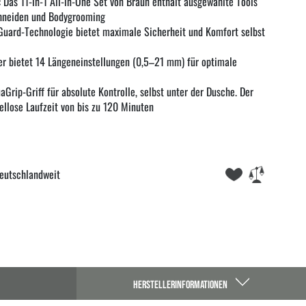
: Das 11-in-1 All-in-One Set von Braun enthält ausgewählte Tools
hneiden und Bodygrooming
nGuard-Technologie bietet maximale Sicherheit und Komfort selbst
er bietet 14 Längeneinstellungen (0,5–21 mm) für optimale
Grip-Griff für absolute Kontrolle, selbst unter der Dusche. Der
ellose Laufzeit von bis zu 120 Minuten
eutschlandweit
HERSTELLERINFORMATIONEN