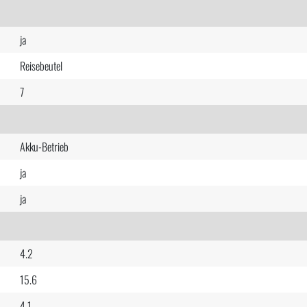
ja
Reisebeutel
7
Akku-Betrieb
ja
ja
4.2
15.6
4.1