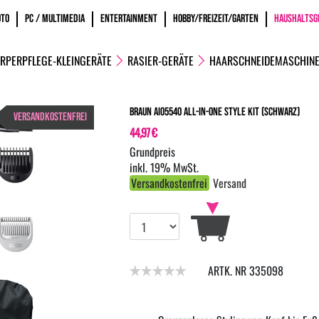
OTO
PC / MULTIMEDIA
ENTERTAINMENT
HOBBY/FREIZEIT/GARTEN
HAUSHALTSG
RPERPFLEGE-KLEINGERÄTE
RASIER-GERÄTE
HAARSCHNEIDEMASCHIN
Braun AIO5540 All-In-One Style Kit (schwarz)
VERSANDKOSTENFREI
44,97 €
inkl. 19% MwSt.
Versandkostenfrei
Versand
ARTK. NR 335098