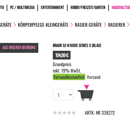
OTO
PC / MULTIMEDIA
ENTERTAINMENT
HOBBY/FREIZEIT/GARTEN
HAUSHALTSG
GERÄTE
KÖRPERPFLEGE-KLEINGERÄTE
RASIER-GERÄTE
RASIERER
Braun 52-B1650s Series 5 (blau)
AUS UNSERER WERBUNG
104,99 €
inkl. 19% MwSt.
Versandkostenfrei
Versand
ARTK. NR 338272