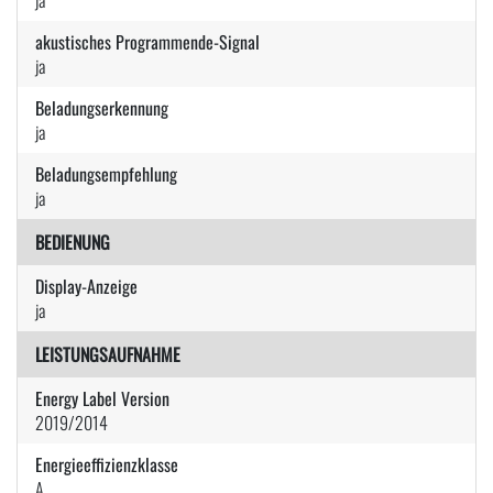
akustisches Programmende-Signal
ja
Beladungserkennung
ja
Beladungsempfehlung
ja
BEDIENUNG
Display-Anzeige
ja
LEISTUNGSAUFNAHME
Energy Label Version
2019/2014
Energieeffizienzklasse
A