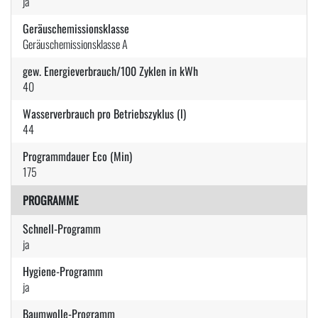
ja
Geräuschemissionsklasse
Geräuschemissionsklasse A
gew. Energieverbrauch/100 Zyklen in kWh
40
Wasserverbrauch pro Betriebszyklus (l)
44
Programmdauer Eco (Min)
175
PROGRAMME
Schnell-Programm
ja
Hygiene-Programm
ja
Baumwolle-Programm