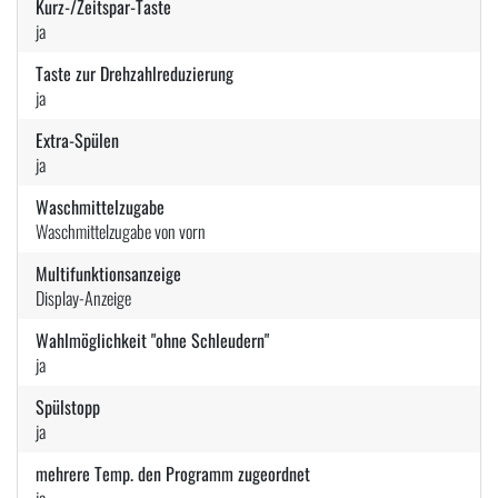
Kurz-/Zeitspar-Taste
ja
Taste zur Drehzahlreduzierung
ja
Extra-Spülen
ja
Waschmittelzugabe
Waschmittelzugabe von vorn
Multifunktionsanzeige
Display-Anzeige
Wahlmöglichkeit "ohne Schleudern"
ja
Spülstopp
ja
mehrere Temp. den Programm zugeordnet
ja