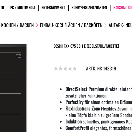
OTO
PC / MULTIMEDIA
ENTERTAINMENT
HOBBY/FREIZEIT/GARTEN
HAUSHALTSG
KOCHEN / BACKEN
EINBAU-KOCHFLÄCHEN / BACKÖFEN
AUTARK-IND
Bosch PXX 675 DC 1 E (edelstahl/Facette)
ARTK. NR 143319
DirectSelect Premium
direkte, einfac
zusätzlicher Funktionen.
PerfectFry
für einen optimalen Bräunu
FlexInductions-Zone
Flexibles Zusamme
kleine Töpfe bis hin zu großem Sonde
Induktion
schnelles, punktgenaues Koc
ComfortProfil
elegantes, formschönes 