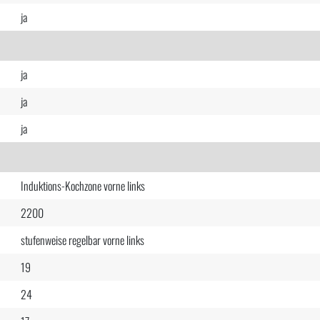
ja
ja
ja
ja
Induktions-Kochzone vorne links
2200
stufenweise regelbar vorne links
19
24