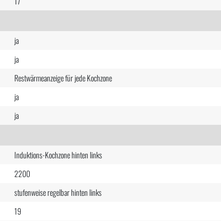
17
ja
ja
Restwärmeanzeige für jede Kochzone
ja
ja
Induktions-Kochzone hinten links
2200
stufenweise regelbar hinten links
19