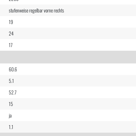
stufenweise regelbar vorne rechts
19
24
17
60.6
5.1
52.7
15
ja
1.1