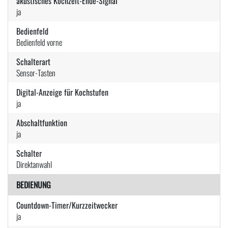
akustisches Kochzeit-Ende-Signal
ja
Bedienfeld
Bedienfeld vorne
Schalterart
Sensor-Tasten
Digital-Anzeige für Kochstufen
ja
Abschaltfunktion
ja
Schalter
Direktanwahl
BEDIENUNG
Countdown-Timer/Kurzzeitwecker
ja