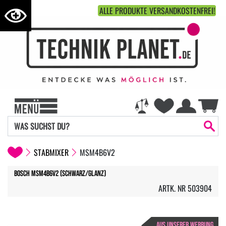
ALLE PRODUKTE VERSANDKOSTENFREI!
STABMIXER
MSM4B6V2
Bosch MSM4B6V2 (schwarz/glanz)
ARTK. NR 503904
AUS UNSERER WERBUNG