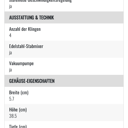
ja
AUSSTATTUNG & TECHNIK
Anzahl der Klingen
4
Edelstahl-Stabmixer
ja
Vakuumpumpe
ja
GEHÄUSE-EIGENSCHAFTEN
Breite (cm)
5.7
Höhe (cm)
38.5
Tiefe (cm)